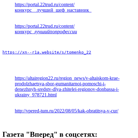
https://portal.22trud.ru/content/
конкурс__лучший_шеф_наставник_
https://portal.22trud.ru/content/
конкурс
_лучший
по
профессии
https://xn--r1a.website/s/tomenko_22
https://altairegion22.ru/region_news/v-altaiskom-krae-
prodolzhaetsya-sbor-gumanitarnoi-pomoschi-i-
denezhnyh-sredstv-dlya-zhitelei-regionov-donbassa-i-
ukrainy_978721.html
http://vpered-tum.ru/2022/08/05/kak-obratitsya-v-cur/
Газета "Вперед" в соцсетях: