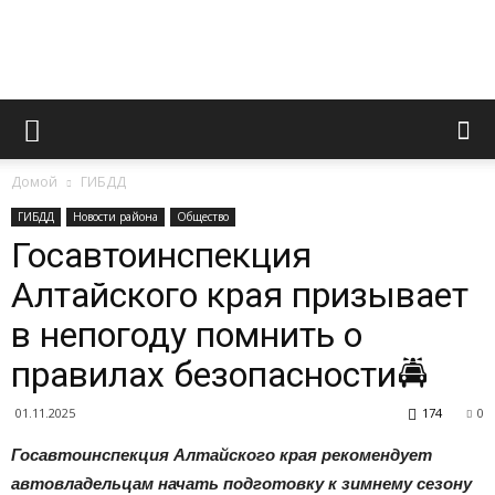
Официальный
Домой
ГИБДД
сайт
ГИБДД
Новости района
Общество
Госавтоинспекция
Алтайского края призывает
газеты
в непогоду помнить о
правилах безопасности🚔
«Вперед»
01.11.2025
174
0
Госавтоинспекция Алтайского края рекомендует
автовладельцам начать подготовку к зимнему сезону