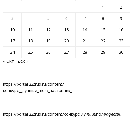
1
2
3
4
5
6
7
8
9
10
11
12
13
14
15
16
17
18
19
20
21
22
23
24
25
26
27
28
29
30
« Окт
Дек »
https://portal.22trud.ru/content/
конкурс__лучший_шеф_наставник_
https://portal.22trud.ru/content/конкурс
_лучший
по
профессии