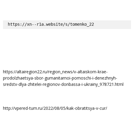
https://xn--r1a.website/s/tomenko_22
https://altairegion22.ru/region_news/v-altaiskom-krae-
prodolzhaetsya-sbor-gumanitarnoi-pomoschi-i-denezhnyh-
sredstv-dlya-zhitelei-regionov-donbassa-i-ukrainy_978721.html
http://vpered-tum.ru/2022/08/05/kak-obratitsya-v-cur/