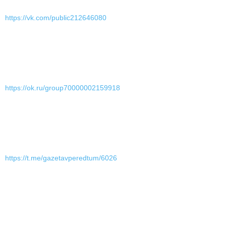
https://vk.com/public212646080
https://ok.ru/group70000002159918
https://t.me/gazetavperedtum/6026