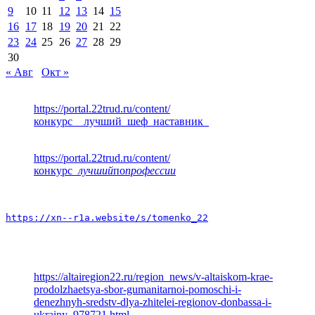
9
10
11
12
13
14
15
16
17
18
19
20
21
22
23
24
25
26
27
28
29
30
« Авг
Окт »
https://portal.22trud.ru/content/
конкурс__лучший_шеф_наставник_
https://portal.22trud.ru/content/
конкурс
_лучший
по
профессии
https://xn--r1a.website/s/tomenko_22
https://altairegion22.ru/region_news/v-altaiskom-krae-
prodolzhaetsya-sbor-gumanitarnoi-pomoschi-i-
denezhnyh-sredstv-dlya-zhitelei-regionov-donbassa-i-
ukrainy_978721.html