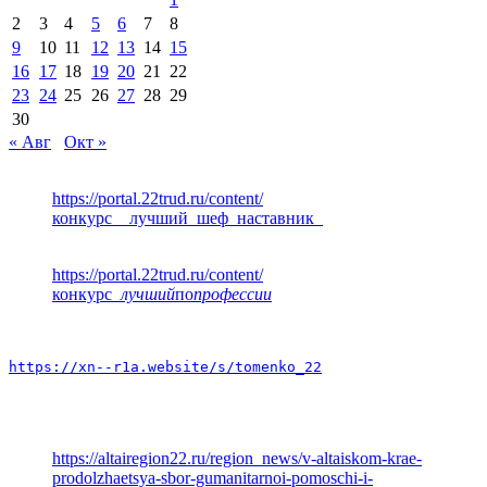
2
3
4
5
6
7
8
9
10
11
12
13
14
15
16
17
18
19
20
21
22
23
24
25
26
27
28
29
30
« Авг
Окт »
https://portal.22trud.ru/content/
конкурс__лучший_шеф_наставник_
https://portal.22trud.ru/content/
конкурс
_лучший
по
профессии
https://xn--r1a.website/s/tomenko_22
https://altairegion22.ru/region_news/v-altaiskom-krae-
prodolzhaetsya-sbor-gumanitarnoi-pomoschi-i-