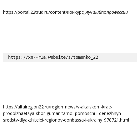
https://portal.22trud.ru/content/конкурс
_лучший
по
профессии
https://xn--r1a.website/s/tomenko_22
https://altairegion22.ru/region_news/v-altaiskom-krae-
prodolzhaetsya-sbor-gumanitarnoi-pomoschi-i-denezhnyh-
sredstv-dlya-zhitelei-regionov-donbassa-i-ukrainy_978721.html