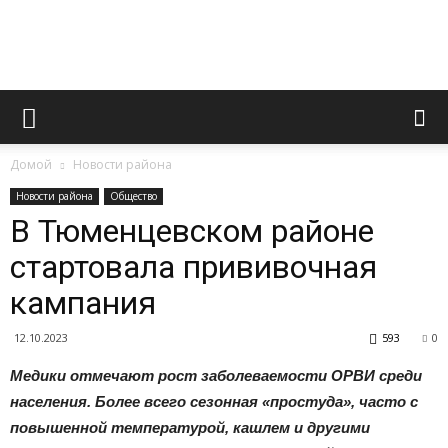
Официальный
Домой
Новости района
сайт
Новости района
Общество
В Тюменцевском районе
стартовала прививочная
газеты
кампания
12.10.2023
593
0
«Вперед»
Медики отмечают рост заболеваемости ОРВИ среди
населения. Более всего сезонная «простуда», часто с
повышенной температурой, кашлем и другими