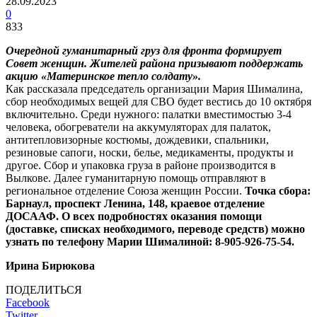
28.09.2023
0
833
Очередной гуманитарный груз для фронта формирует
Совет женщин. Жителей района призывают поддержать
акцию «Материнское тепло солдату».
Как рассказала председатель организации Мария Шималина,
сбор необходимых вещей для СВО будет вестись до 10 октября
включительно. Среди нужного: палатки вместимостью 3-4
человека, обогреватели на аккумуляторах для палаток,
антитепловизорные костюмы, дождевики, спальники,
резиновые сапоги, носки, белье, медикаменты, продукты и
другое. Сбор и упаковка груза в районе производится в
Вылкове. Далее гуманитарную помощь отправляют в
региональное отделение Союза женщин России.
Точка сбора:
Барнаул, проспект Ленина, 148, краевое отделение
ДОСААФ. О всех подробностях оказания помощи
(доставке, списках необходимого, переводе средств) можно
узнать по телефону Марии Шималиной: 8-905-926-75-54.
Ирина Бирюкова
ПОДЕЛИТЬСЯ
Facebook
Twitter