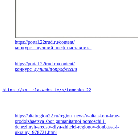
https://portal.22trud.ru/content/
конкурс__лучший_шеф_наставник_
https://portal.22trud.ru/content/
конкурс
_лучший
по
профессии
https://xn--r1a.website/s/tomenko_22
https://altairegion22.ru/region_news/v-altaiskom-krae-
prodolzhaetsya-sbor-gumanitarnoi-pomoschi-i-
denezhnyh-sredstv-dlya-zhitelei-regionov-donbassa-i-
ukrainy_978721.html