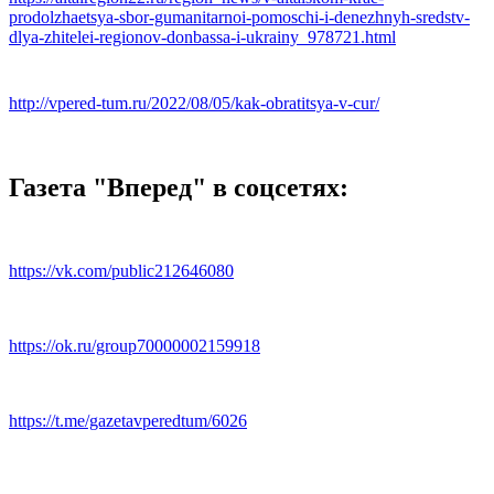
prodolzhaetsya-sbor-gumanitarnoi-pomoschi-i-denezhnyh-sredstv-
dlya-zhitelei-regionov-donbassa-i-ukrainy_978721.html
http://vpered-tum.ru/2022/08/05/kak-obratitsya-v-cur/
Газета "Вперед" в соцсетях:
https://vk.com/public212646080
https://ok.ru/group70000002159918
https://t.me/gazetavperedtum/6026