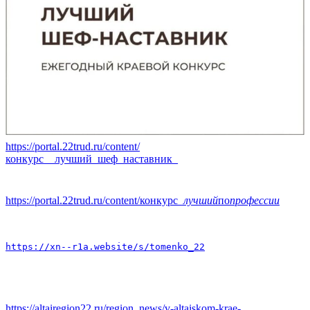
https://portal.22trud.ru/content/
конкурс__лучший_шеф_наставник_
https://portal.22trud.ru/content/конкурс
_лучший
по
профессии
https://xn--r1a.website/s/tomenko_22
https://altairegion22.ru/region_news/v-altaiskom-krae-